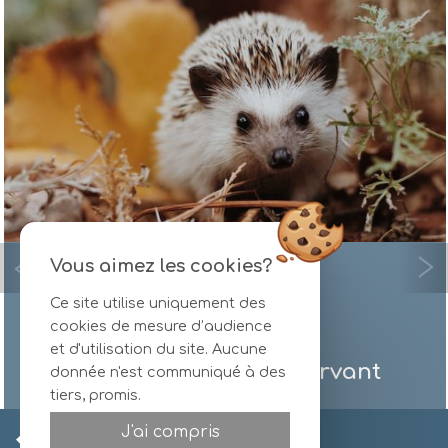
Vous aimez les cookies?
+
Ce site utilise uniquement des
cookies de mesure d’audience
et d'utilisation du site. Aucune
Fidélisons notre relation
donnée n'est communiqué à des
tiers, promis.
avec le programme Etik de
Site officiel
Logis
J'ai compris