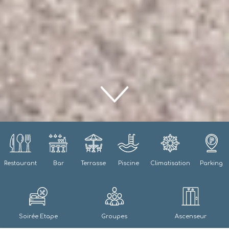
Restaurant
Bar
Terrasse
Piscine
Climatisation
Parking
Soirée Etape
Groupes
Ascenseur